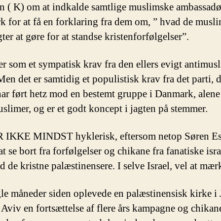
n ( K) om at indkalde samtlige muslimske ambassadør
 for at få en forklaring fra dem om, ” hvad de musl
ter at gøre for at standse kristenforfølgelser”.
er som et sympatisk krav fra den ellers evigt antimus
Men det er samtidig et populistisk krav fra det parti, 
ar ført hetz mod en bestemt gruppe i Danmark, alene
uslimer, og er et godt koncept i jagten på stemmer.
 IKKE MINDST hyklerisk, eftersom netop Søren Es
t se bort fra forfølgelser og chikane fra fanatiske isra
 de kristne palæstinensere. I selve Israel, vel at mær
le måneder siden oplevede en palæstinensisk kirke i 
 Aviv en fortsættelse af flere års kampagne og chika