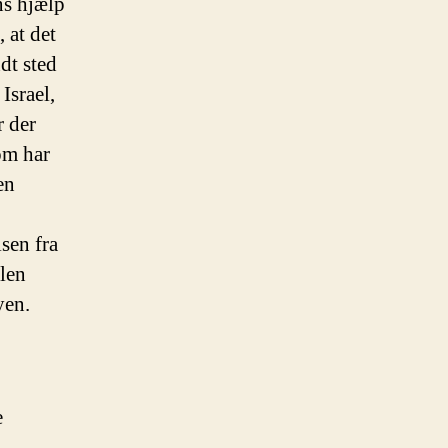
ns hjælp
 at det
dt sted
Israel,
r der
som har
en
sen fra
ulen
yen.
e