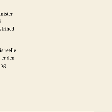
inister
i
sfrihed
s reelle
 er den
 og