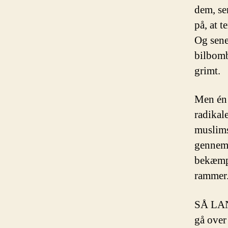
dem, se
på, at 
Og sene
bilbomb
grimt.
Men én 
radikale
muslims
gennem d
bekæmpe
rammer
SÅ LANG
gå over