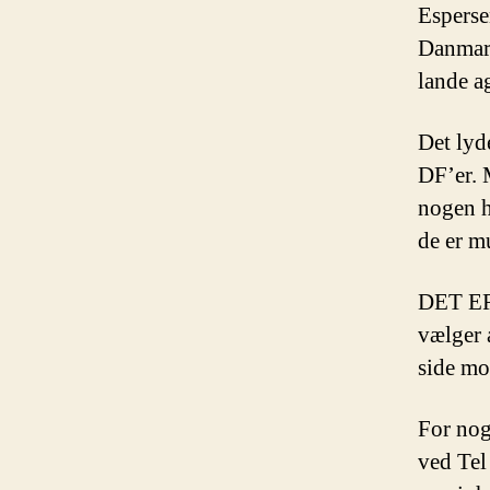
Esperse
Danmark
lande ag
Det lyd
DF’er. 
nogen h
de er m
DET ER
vælger a
side mod
For nog
ved Tel