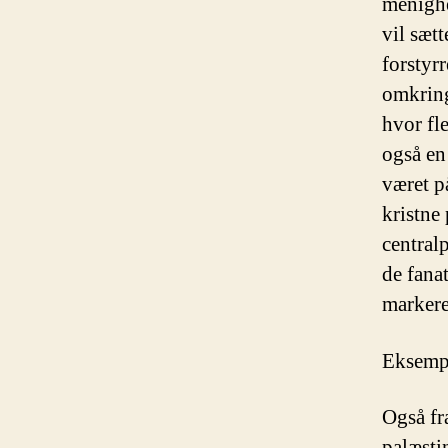
menighe
vil sæt
forstyr
omkring
hvor fl
også en
været p
kristne
central
de fanat
markere
Eksempl
Også fr
palæsti