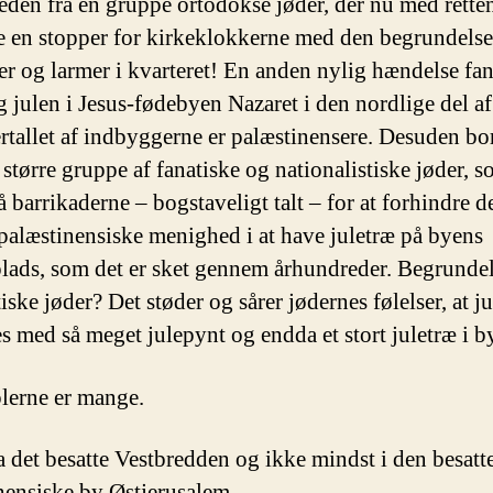
den fra en gruppe ortodokse jøder, der nu med rette
te en stopper for kirkeklokkerne med den begrundelse,
rer og larmer i kvarteret! En anden nylig hændelse fan
 julen i Jesus-fødebyen Nazaret i den nordlige del af 
ertallet af indbyggerne er palæstinensere. Desuden bo
 større gruppe af fanatiske og nationalistiske jøder, 
å barrikaderne – bogstaveligt talt – for at forhindre d
 palæstinensiske menighed i at have juletræ på byens
plads, som det er sket gennem århundreder. Begrundel
iske jøder? Det støder og sårer jødernes følelser, at j
s med så meget julepynt og endda et stort juletræ i b
erne er mange.
a det besatte Vestbredden og ikke mindst i den besatt
nensiske by Østjerusalem.