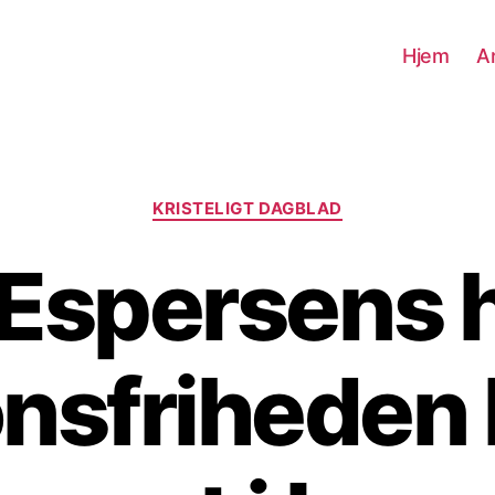
Hjem
Ar
Kategorier
KRISTELIGT DAGBLAD
Espersens h
onsfriheden 