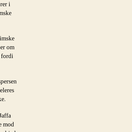
er i
imske
limske
der om
 fordi
persen
eleres
ke.
Jaffa
ne mod