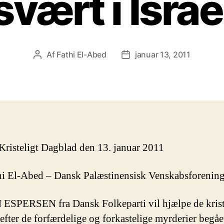
svært i Israe
Af
Fathi El-Abed
januar 13, 2011
Indlægsforfatter
Indlægsdato
 Kristeligt Dagblad den 13. januar 2011
hi El-Abed – Dansk Palæstinensisk Venskabsforenin
SPERSEN fra Dansk Folkeparti vil hjælpe de kris
 efter de forfærdelige og forkastelige myrderier begå