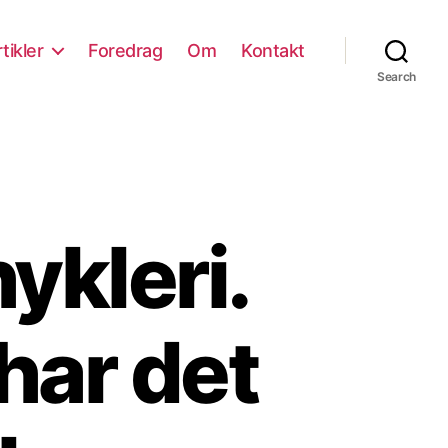
tikler
Foredrag
Om
Kontakt
Search
ykleri.
har det