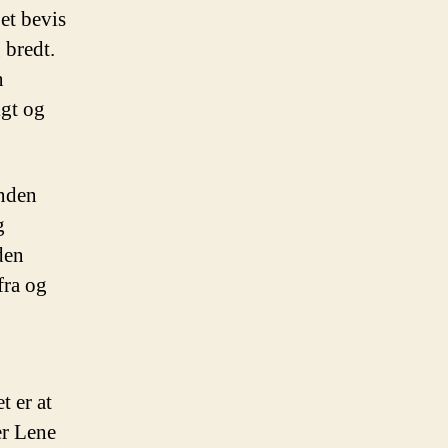
et bevis
 bredt.
n
igt og
inden
g
den
fra og
 er at
er Lene