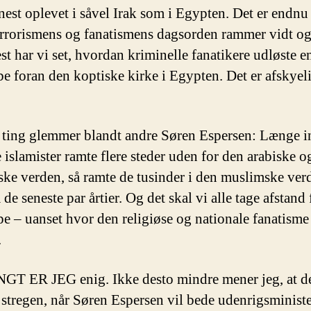
nest oplevet i såvel Irak som i Egypten. Det er endnu 
terrorismens og fanatismens dagsorden rammer vidt og
st har vi set, hvordan kriminelle fanatikere udløste e
e foran den koptiske kirke i Egypten. Det er afskyel
ting glemmer blandt andre Søren Espersen: Længe 
 islamister ramte flere steder uden for den arabiske o
ke verden, så ramte de tusinder i den muslimske ver
e seneste par årtier. Og det skal vi alle tage afstand 
 – uanset hvor den religiøse og nationale fanatisme
.
T ER JEG enig. Ikke desto mindre mener jeg, at det
 stregen, når Søren Espersen vil bede udenrigsminist