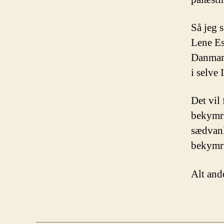
Så jeg 
Lene Es
Danmark
i selve 
Det vil
bekymri
sædvanl
bekymri
Alt ande