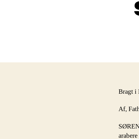
Bragt i
Af, Fat
SØREN E
arabere