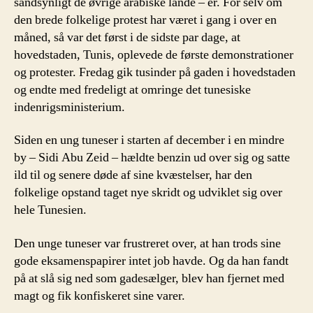
sandsynligt de øvrige arabiske lande – er. For selv om
den brede folkelige protest har været i gang i over en
måned, så var det først i de sidste par dage, at
hovedstaden, Tunis, oplevede de første demonstrationer
og protester. Fredag gik tusinder på gaden i hovedstaden
og endte med fredeligt at omringe det tunesiske
indenrigsministerium.
Siden en ung tuneser i starten af december i en mindre
by – Sidi Abu Zeid – hældte benzin ud over sig og satte
ild til og senere døde af sine kvæstelser, har den
folkelige opstand taget nye skridt og udviklet sig over
hele Tunesien.
Den unge tuneser var frustreret over, at han trods sine
gode eksamenspapirer intet job havde. Og da han fandt
på at slå sig ned som gadesælger, blev han fjernet med
magt og fik konfiskeret sine varer.