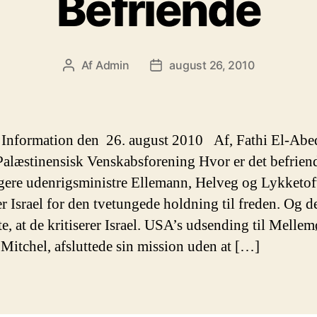
Befriende
Af
Admin
august 26, 2010
Indlægsforfatter
Indlægsdato
 Information den 26. august 2010 Af, Fathi El-Abe
alæstinensisk Venskabsforening Hvor er det befriend
ligere udenrigsministre Ellemann, Helveg og Lykketof
er Israel for den tvetungede holdning til freden. Og de
e, at de kritiserer Israel. USA’s udsending til Mellem
Mitchel, afsluttede sin mission uden at […]