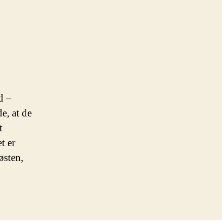
d –
e, at de
t
t er
østen,