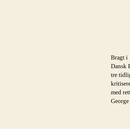
Bragt i
Dansk P
tre tid
kritiser
med rett
George 