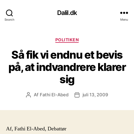
Dalil.dk
Search
Menu
Kategorier
POLITIKEN
Så fik vi endnu et bevis
på, at indvandrere klarer
sig
Af
Fathi El-Abed
juli 13, 2009
Indlægsforfatter
Indlægsdato
Af, Fathi El-Abed, Debattør