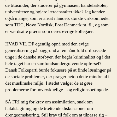
de titusinder, der studerer på gymnasier, handelsskoler,
universiteter og højere læreanstalter ikke? Jeg kender
også mange, som er ansat i landets største virksomheder
som TDC, Novo Nordisk, Post Danmark m. fl., og som
er værdsatte præcis som deres øvrige kollegaer.
HVAD VIL DF egentlig opnå med den evige
generalisering på baggrund af en håndfuld utilpassede
unge i de danske storbyer, der begår kriminalitet og i det
hele taget har en samfundsundergravende opførsel?
Dansk Folkeparti burde fokusere på at finde løsninger på
de sociale problemer, der præger netop dette mindretal i
det muslimske miljø. I stedet vælger de at gøre
problemerne for uoverskuelige – og religionsbetingede.
SÅ FRI mig for krav om assimilation, snak om
halalslagtning og de trættende diskussioner om
drengeomskæring. Stil krav til folk om at tilpasse sig –