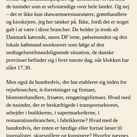
de tusinder som er selvstændige over hele landet. Og nej
– det er ikke kun shawarmarestauratører, grønthandlere
og kioskejere, jeg her tænker på. Ikke, fordi det er noget
galt i at være i disse brancher. De holder jo trods alt
Danmark kørende, mens DF’erne, pølsemanden og den
lokale købmand snorksover som følge af den
undtagelsestilstandslignende situation, de danske
provinser befinder sig i hver eneste dag, når klokken har
slået 17.30.
Men også de hundredvis, der har etableret sig inden for
rejsebranchen, it-forretninger og firmaer,
blomsterhandlere, frisører, rengøringsfirmaer. Hvad med
de tusinder, der er beskæftigede i transportsektoren,
arbejder i butikkerne, i supermarkederne, i
restaurationsbranchen, i fabrikkerne? Hvad med de
hundredvis, der enten er færdige eller fortsat læser til
journalister, skuespillere og kunstnere? Hvorfor nævnes