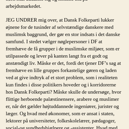
arbejdsmarkedet.
JEG UNDRER mig over, at Dansk Folkeparti lukker
øjnene for de tusinder af selvstændige danskere med
muslimsk baggrund, der gør en stor indsats i det danske
samfund. I stedet vælger nøglepersoner i DF at
fremhæve de få grupper i de muslimske miljøer, som er
utilpassede og lever på kanten langt fra et godt og
anstændigt liv. Måske er det, fordi det tjener DF’s sag at
fremhæve en lille gruppes forkastelige gøren og laden
ved at give indtryk af et stort problem, som i realiteten
kun findes i disse politikers hoveder og i korridorerne
hos Dansk Folkeparti? Måske skulle de undersøge, hvor
flittige herboende palæstinensere, arabere og muslimer
er, når det gælder højtuddannede ingeniører, jurister og
læger. Og hvad med økonomer, som er ansat i staten,
lektorer på universiteter, folkeskolelærer, pædagoger,
social-og sundhedshjælpere og -assistenter. Hvad med