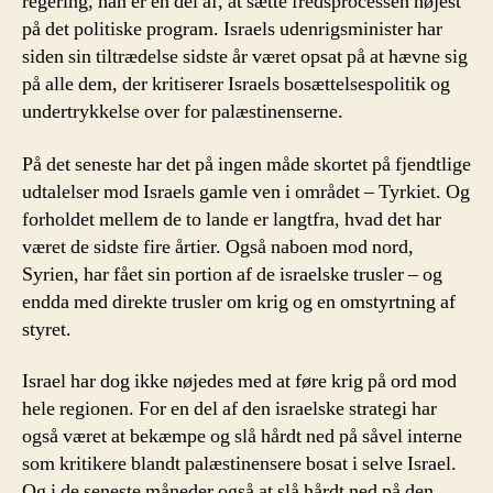
regering, han er en del af, at sætte fredsprocessen højest
på det politiske program. Israels udenrigsminister har
siden sin tiltrædelse sidste år været opsat på at hævne sig
på alle dem, der kritiserer Israels bosættelsespolitik og
undertrykkelse over for palæstinenserne.
På det seneste har det på ingen måde skortet på fjendtlige
udtalelser mod Israels gamle ven i området – Tyrkiet. Og
forholdet mellem de to lande er langtfra, hvad det har
været de sidste fire årtier. Også naboen mod nord,
Syrien, har fået sin portion af de israelske trusler – og
endda med direkte trusler om krig og en omstyrtning af
styret.
Israel har dog ikke nøjedes med at føre krig på ord mod
hele regionen. For en del af den israelske strategi har
også været at bekæmpe og slå hårdt ned på såvel interne
som kritikere blandt palæstinensere bosat i selve Israel.
Og i de seneste måneder også at slå hårdt ned på den