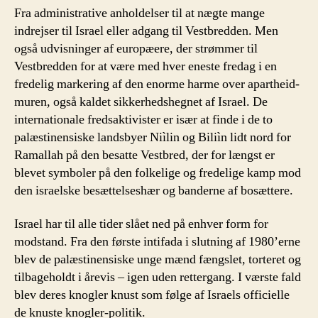
Fra administrative anholdelser til at nægte mange
indrejser til Israel eller adgang til Vestbredden. Men
også udvisninger af europæere, der strømmer til
Vestbredden for at være med hver eneste fredag i en
fredelig markering af den enorme harme over apartheid-
muren, også kaldet sikkerhedshegnet af Israel. De
internationale fredsaktivister er især at finde i de to
palæstinensiske landsbyer Niìlin og Biliìn lidt nord for
Ramallah på den besatte Vestbred, der for længst er
blevet symboler på den folkelige og fredelige kamp mod
den israelske besættelseshær og banderne af bosættere.
Israel har til alle tider slået ned på enhver form for
modstand. Fra den første intifada i slutning af 1980’erne
blev de palæstinensiske unge mænd fængslet, torteret og
tilbageholdt i årevis – igen uden rettergang. I værste fald
blev deres knogler knust som følge af Israels officielle
de knuste knogler-politik.